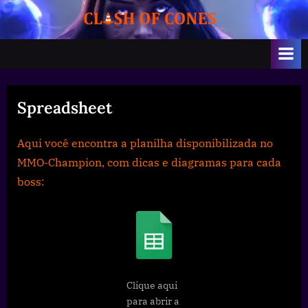
Skip
Guilda
to
–
content
US-
Azralon
Spreadsheet
Aqui você encontra a planilha disponibilizada no
MMO-Champion, com dicas e diagramas para cada
boss:
Clique aqui
para abrir a